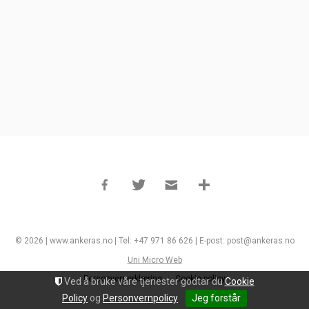
© 2026 | www.ankeras.no | Tel: +47 971 86 626 | E-post: post@ankeras.no
Uni Micro Web
Personvernerklæring
Cookie policy
Ved å bruke våre tjenester godtar du
Cookie
Policy
og
Personvernpolicy
Jeg forstår