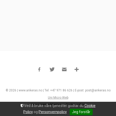
© 2026 | www.ankeras.no | Tel: +47 971 86 626 | E-post: post@ankeras.no
Uni Micro Web
Personvernerklæring
Cookie policy
Ved å bruke våre tjenester godtar du
Cookie
Policy
og
Personvernpolicy
Jeg forstår