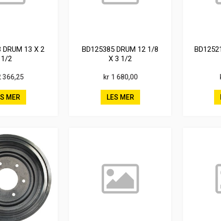
 DRUM 13 X 2
BD125385 DRUM 12 1/8
BD12521
1/2
X 3 1/2
2 366,25
kr 1 680,00
ES MER
LES MER