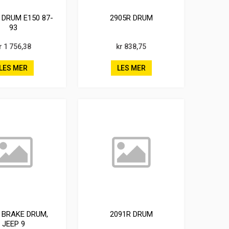
 DRUM E150 87-
2905R DRUM
93
r 1 756,38
kr 838,75
LES MER
LES MER
 BRAKE DRUM,
2091R DRUM
JEEP 9