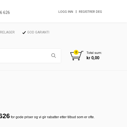
LOGG INN
REGISTRER DEG
86 626
ARELAGER
GOD GARANTI
0
Total sum:
kr 0,00
 626
for gode priser og vi gir rabatter etter tilbud som er ofte.