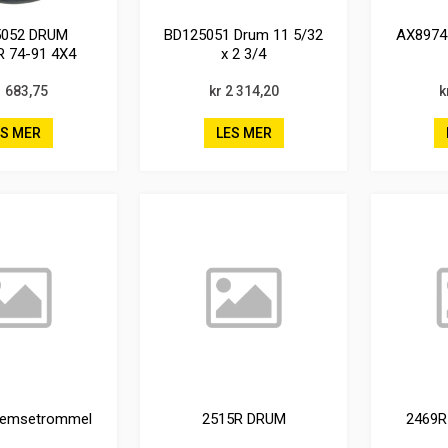
5052 DRUM
BD125051 Drum 11 5/32
AX8974
 74-91 4X4
x 2 3/4
1 683,75
kr 2 314,20
k
ES MER
LES MER
remsetrommel
2515R DRUM
2469R