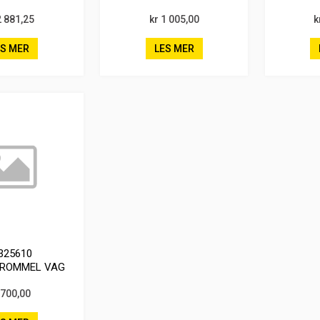
2 881,25
kr 1 005,00
k
ES MER
LES MER
325610
ROMMEL VAG
 700,00