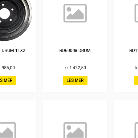
9 DRUM 11X2
BD60048 DRUM
BD1
1 985,00
kr 1 422,50
k
ES MER
LES MER