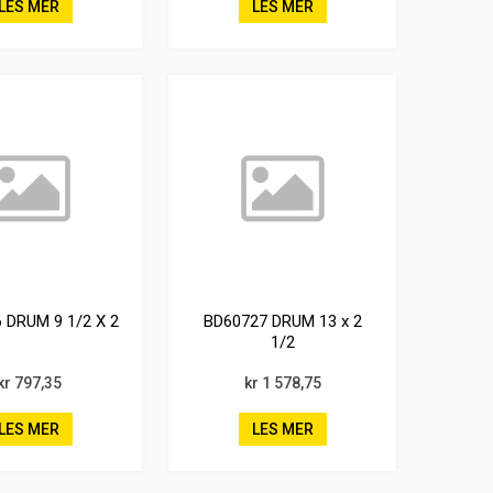
LES MER
LES MER
 DRUM 9 1/2 X 2
BD60727 DRUM 13 x 2
1/2
kr 797,35
kr 1 578,75
LES MER
LES MER