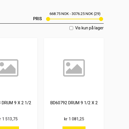
668.75
NOK
3076.25
NOK
29
PRIS
Vis kun på lager
 DRUM 9 X 2 1/2
BD60792 DRUM 9 1/2 X 2
r 1 513,75
kr 1 081,25