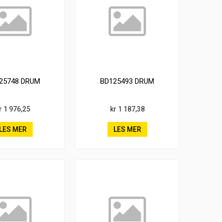
25748 DRUM
BD125493 DRUM
r 1 976,25
kr 1 187,38
LES MER
LES MER