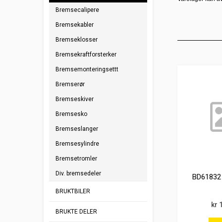
Bremsecalipere
Bremsekabler
Bremseklosser
Bremsekraftforsterker
Bremsemonteringsettt
Bremserør
Bremseskiver
Bremsesko
Bremseslanger
Bremsesylindre
Bremsetromler
Div. bremsedeler
BD61832
BRUKTBILER
kr 
BRUKTE DELER