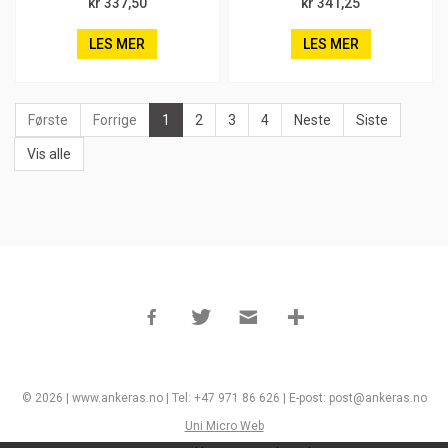
kr 337,50
kr 341,25
LES MER
LES MER
Første
Forrige
1
2
3
4
Neste
Siste
Vis alle
© 2026 | www.ankeras.no | Tel: +47 971 86 626 | E-post: post@ankeras.no
Uni Micro Web