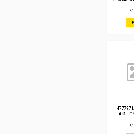
kr
L
477797
AIR HO
BENSIN 2.
kr