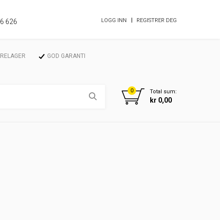
LOGG INN
REGISTRER DEG
86 626
ARELAGER
GOD GARANTI
0
Total sum:
kr 0,00