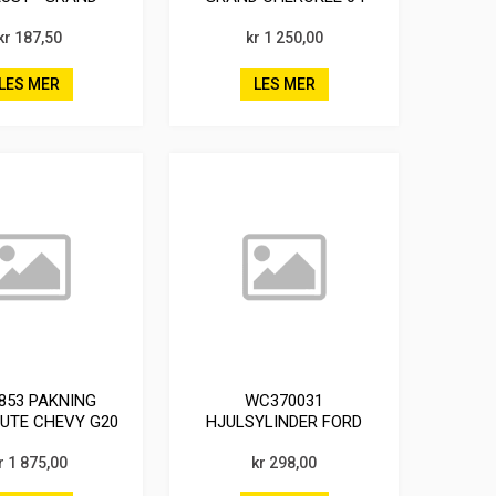
EROKEE 02
2,7L MB DIESEL
kr 187,50
kr 1 250,00
LES MER
LES MER
853 PAKNING
WC370031
UTE CHEVY G20
HJULSYLINDER FORD
RANGER BAK m/
r 1 875,00
kr 298,00