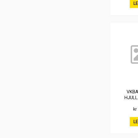
L
VKBA
HJUL
kr
L