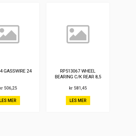
4 GASSWIRE 24
RP513067 WHEEL
BEARING C/K REAR 8,5
kr 506,25
kr 581,45
LES MER
LES MER