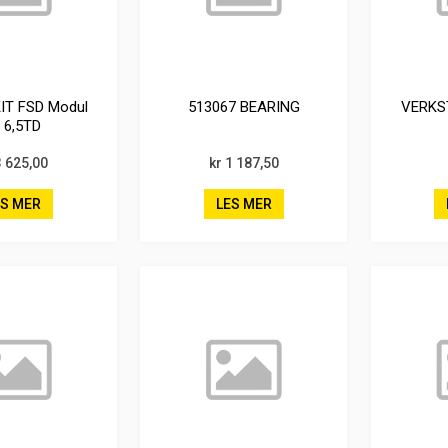
IT FSD Modul
513067 BEARING
VERKS
t 6,5TD
3 625,00
kr 1 187,50
ES MER
LES MER