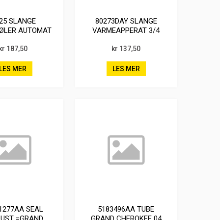
25 SLANGE
80273DAY SLANGE
ØLER AUTOMAT
VARMEAPPERAT 3/4
11/32
kr 187,50
kr 137,50
LES MER
LES MER
1277AA SEAL
5183496AA TUBE
UST =GRAND
GRAND CHEROKEE 04