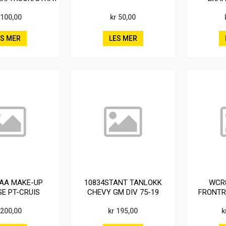
85-99
CH
 100,00
kr 50,00
ES MER
LES MER
1AA MAKE-UP
10834STANT TANLOKK
WCR
SE PT-CRUIS
CHEVY GM DIV 75-19
FRONTR
0-2,4L BEN 00-
 200,00
2
kr 195,00
k