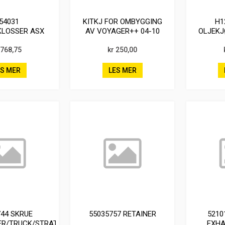
54031
KITKJ FOR OMBYGGING
H1
KLOSSER ASX
AV VOYAGER++ 04-10
OLJEKJ
028671/ZD868
V MOPAR
 768,75
kr 250,00
ES MER
LES MER
744 SKRUE
55035757 RETAINER
5210
R/TRUCK/STRATUS/SEBRING
EXHA