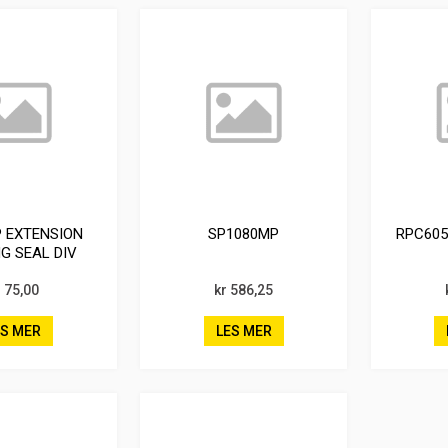
P EXTENSION
SP1080MP
RPC605
G SEAL DIV
ODGE
r 75,00
kr 586,25
ES MER
LES MER