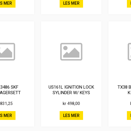
ES MER
LES MER
3486 SKF
US161L IGNITION LOCK
TX38 
LAGERSETT
SYLINDER W/ KEYS
K
 831,25
kr 498,00
ES MER
LES MER