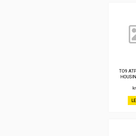
TO9 AT
HOUSIN
D
k
L