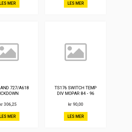
LES MER
LES MER
BAND 727/A618
TS176 SWITCH TEMP
ICKDOWN
DIV MOPAR 84 - 96
kr 306,25
kr 90,00
LES MER
LES MER