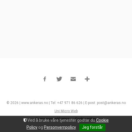
© 2026 | www.ankeras.no | Tel: +47 971 86 626 | E-post: post@ankeras.no
Uni Micro Web
Personvernerklæring
Cookie policy
Ved å bruke våre tjenester godtar du
Cookie
Policy
og
Personvernpolicy
Jeg forstår