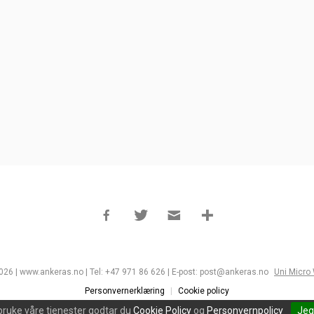
026 | www.ankeras.no | Tel: +47 971 86 626 | E-post: post@ankeras.no
Uni Micro
Personvernerklæring
Cookie policy
bruke våre tjenester godtar du
Cookie Policy
og
Personvernpolicy
Jeg