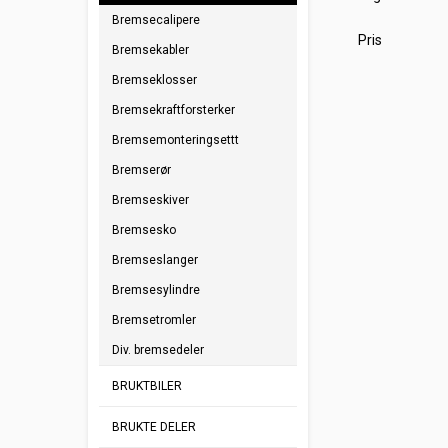
Bremsecalipere
Pris
Bremsekabler
Bremseklosser
Bremsekraftforsterker
Bremsemonteringsettt
Bremserør
Bremseskiver
Bremsesko
Bremseslanger
Bremsesylindre
Bremsetromler
Div. bremsedeler
BRUKTBILER
BRUKTE DELER