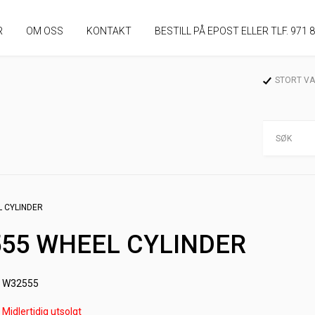
R
OM OSS
KONTAKT
BESTILL PÅ EPOST ELLER TLF. 971 
STORT V
 CYLINDER
55 WHEEL CYLINDER
W32555
Midlertidig utsolgt