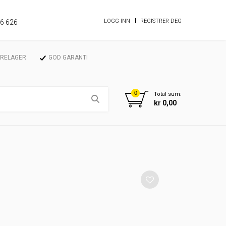
LOGG INN
REGISTRER DEG
86 626
ARELAGER
GOD GARANTI
0
Total sum:
kr 0,00