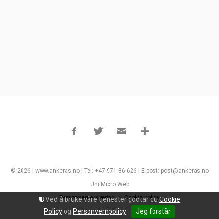
© 2026 | www.ankeras.no | Tel: +47 971 86 626 | E-post: post@ankeras.no
Uni Micro Web
Personvernerklæring
Cookie policy
Ved å bruke våre tjenester godtar du
Cookie
Policy
og
Personvernpolicy
Jeg forstår